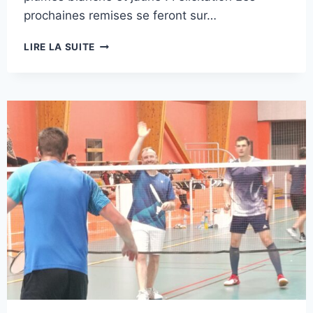
prochaines remises se feront sur…
BRAVO
LIRE LA SUITE
À
NOS
JEUNES
POUR
LEURS
PREMIÈRES
PLUMES