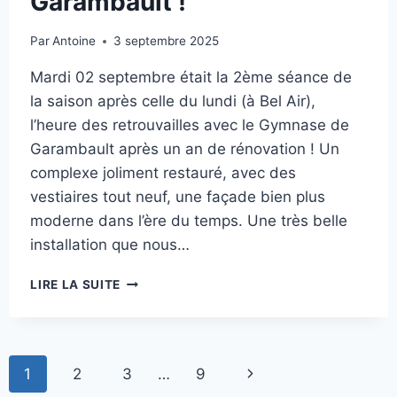
Garambault !
Par
Antoine
3 septembre 2025
Mardi 02 septembre était la 2ème séance de
la saison après celle du lundi (à Bel Air),
l’heure des retrouvailles avec le Gymnase de
Garambault après un an de rénovation ! Un
complexe joliment restauré, avec des
vestiaires tout neuf, une façade bien plus
moderne dans l’ère du temps. Une très belle
installation que nous…
1ÈRE
LIRE LA SUITE
AU
NOUVEAU
GARAMBAULT
!
Navigation
Page
1
2
3
…
9