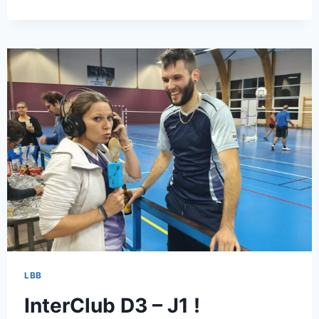
LES
JEUNES
DU
LBB
LBB
InterClub D3 – J1 !