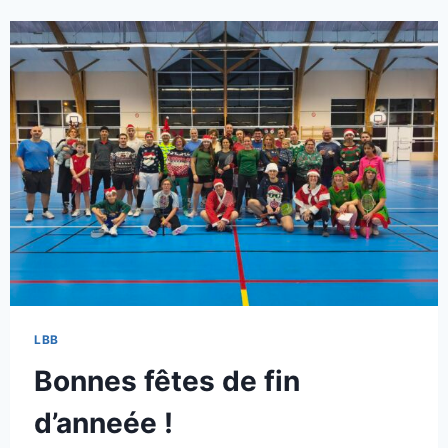
DE
FIN
POUR
LES
VIEUX
DU
PONT
LBB
Bonnes fêtes de fin
d’anneée !