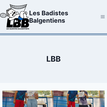
Aller
au
Les Badistes
contenu
Balgentiens
LBB