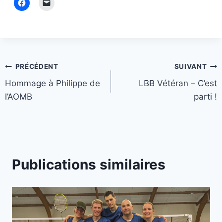
Navigation
PRÉCÉDENT
SUIVANT
Hommage à Philippe de
LBB Vétéran – C’est
de
l’AOMB
parti !
l’article
Publications similaires