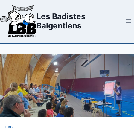
Aller
au
Les Badistes
contenu
Balgentiens
LBB