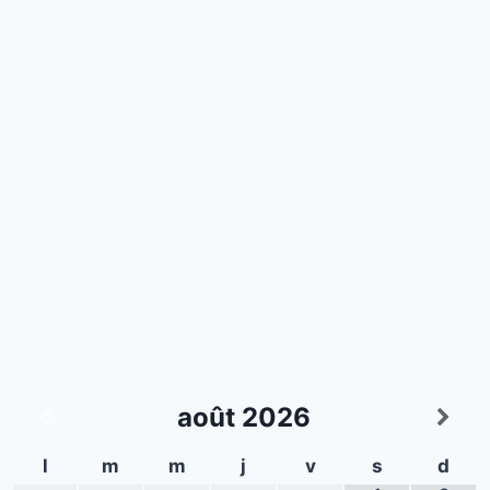
août
2026
l
m
m
j
v
s
d