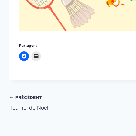
Partager :
Navigation
PRÉCÉDENT
Tournoi de Noël
de
l’article